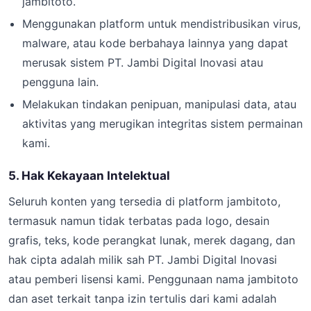
jambitoto.
Menggunakan platform untuk mendistribusikan virus,
malware, atau kode berbahaya lainnya yang dapat
merusak sistem PT. Jambi Digital Inovasi atau
pengguna lain.
Melakukan tindakan penipuan, manipulasi data, atau
aktivitas yang merugikan integritas sistem permainan
kami.
5. Hak Kekayaan Intelektual
Seluruh konten yang tersedia di platform jambitoto,
termasuk namun tidak terbatas pada logo, desain
grafis, teks, kode perangkat lunak, merek dagang, dan
hak cipta adalah milik sah PT. Jambi Digital Inovasi
atau pemberi lisensi kami. Penggunaan nama jambitoto
dan aset terkait tanpa izin tertulis dari kami adalah