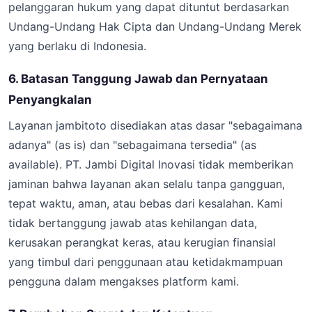
pelanggaran hukum yang dapat dituntut berdasarkan
Undang-Undang Hak Cipta dan Undang-Undang Merek
yang berlaku di Indonesia.
6. Batasan Tanggung Jawab dan Pernyataan
Penyangkalan
Layanan jambitoto disediakan atas dasar "sebagaimana
adanya" (as is) dan "sebagaimana tersedia" (as
available). PT. Jambi Digital Inovasi tidak memberikan
jaminan bahwa layanan akan selalu tanpa gangguan,
tepat waktu, aman, atau bebas dari kesalahan. Kami
tidak bertanggung jawab atas kehilangan data,
kerusakan perangkat keras, atau kerugian finansial
yang timbul dari penggunaan atau ketidakmampuan
pengguna dalam mengakses platform kami.