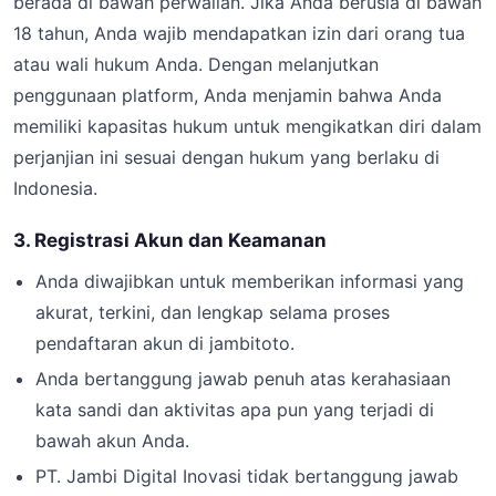
berada di bawah perwalian. Jika Anda berusia di bawah
18 tahun, Anda wajib mendapatkan izin dari orang tua
atau wali hukum Anda. Dengan melanjutkan
penggunaan platform, Anda menjamin bahwa Anda
memiliki kapasitas hukum untuk mengikatkan diri dalam
perjanjian ini sesuai dengan hukum yang berlaku di
Indonesia.
3. Registrasi Akun dan Keamanan
Anda diwajibkan untuk memberikan informasi yang
akurat, terkini, dan lengkap selama proses
pendaftaran akun di jambitoto.
Anda bertanggung jawab penuh atas kerahasiaan
kata sandi dan aktivitas apa pun yang terjadi di
bawah akun Anda.
PT. Jambi Digital Inovasi tidak bertanggung jawab