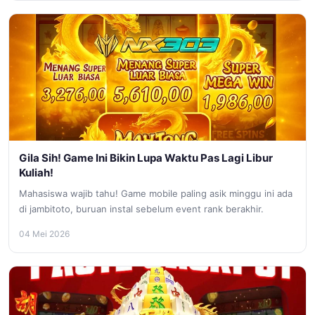
Gila Sih! Game Ini Bikin Lupa Waktu Pas Lagi Libur
Kuliah!
Mahasiswa wajib tahu! Game mobile paling asik minggu ini ada
di jambitoto, buruan instal sebelum event rank berakhir.
04 Mei 2026